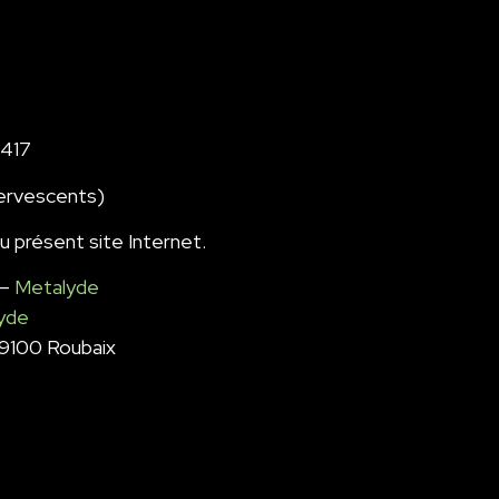
417
fervescents)
u présent site Internet.
–
Metalyde
yde
59100 Roubaix